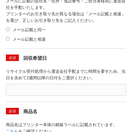
メールに記載の会社名・住所・電話番号・ご担当者様宛に運送会
と。
社を手配いたします。
プリンターのお引き取り先が異なる場合は「メール記載と相違」
第4条（疑義事項）
を選び、正しいお引き取り先をご記入ください。
本承諾書に疑義が生じた場合、弊社は貴社と誠意をもって協議し、解
メール記載と同一
決するものとします。
メール記載と相違
第5条（所有権の保証）
弊社は、対象機器に関し、第1条2項に基づき弊社が正当な所有権を有
必須
回収希望日
する機器である事を保証します。万が一、対象機器を貴社へ引渡し後
に、第三者が所有権を有していたことが判明した場合、当該責任はす
リサイクル受付処理から運送会社手配までに時間を要すため、当
べて弊社が負うものとします。
日を含めて2週間以降の日付をご選択ください。
必須
商品名
商品名はプリンター本体の銘板ラベルに記載されています。
こちら
をご確認ください。