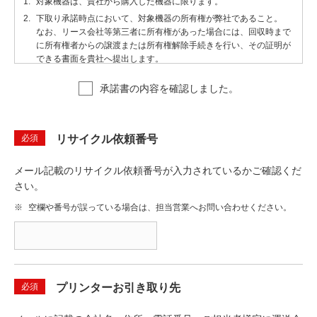
1.
対象機器は、貴社から購入した機器に限ります。
2.
下取り承諾時点において、対象機器の所有権が弊社であること。
なお、リース会社等第三者に所有権があった場合には、回収時まで
に所有権者からの譲渡または所有権解除手続きを行い、その証明が
できる書面を貴社へ提出します。
承諾書の内容を確認しました。
第2条（分別の義務）
弊社は、貴社による回収の目的を理解し、対象機器の円滑な処理のた
め、対象機器以外の機器や物品を混入・同梱・別便送付することは一
必須
リサイクル依頼番号
切行わないものとします。
メール記載のリサイクル依頼番号が入力されているかご確認くだ
第3条（回収に関する同意）
さい。
弊社は、対象機器の回収について、以下の各号に同意します。
※
空欄や番号が誤っている場合は、担当営業へお問い合わせください。
1.
回収された対象機器について、貴社が受け取りを拒否する場合があ
ること。
また、その場合の配送料・返送費用は弊社が負担すること。
2.
本回収は産業廃棄物処理とは異なるため、貴社はマニフェストを発
行しないこと。
必須
プリンターお引き取り先
3.
回収後は、対象機器を返却できないこと。
4.
回収による引渡し時点で、対象機器の所有権が弊社から喪失するこ