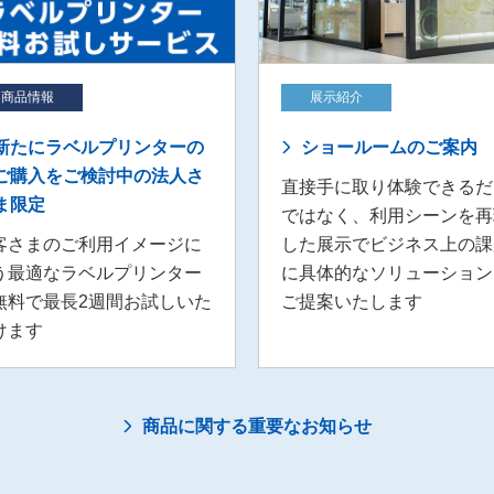
商品情報
展示紹介
新たにラベルプリンターの
ショールームのご案内
ご購入をご検討中の法人さ
直接手に取り体験できるだ
ま限定
ではなく、利用シーンを再
客さまのご利用イメージに
した展示でビジネス上の課
う最適なラベルプリンター
に具体的なソリューション
無料で最長2週間お試しいた
ご提案いたします
けます
商品に関する重要なお知らせ