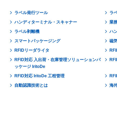
ラベル発行ツール
ラ
ハンディターミナル・スキャナー
業
ラベル剥離機
ハ
スマートパッケージング
磁
RFIDリーダライタ
RF
RFID対応 入出荷・在庫管理ソリューションパ
RF
ッケージ​ IritoDe
RFID対応 IritoDe 工程管理
RF
自動認識技術とは
海