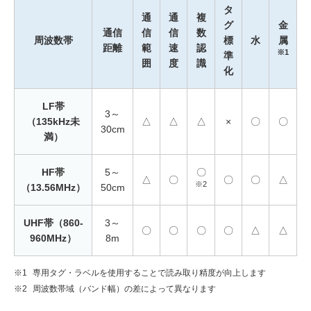
タ
通
通
複
グ
金
通信
信
信
数
周波数帯
標
水
属
距離
範
速
認
※1
準
囲
度
識
化
LF帯
3～
（135kHz未
△
△
△
×
〇
〇
30cm
満）
HF帯
5～
〇
△
〇
〇
〇
△
※2
（13.56MHz）
50cm
UHF帯（860-
3～
〇
〇
〇
〇
△
△
960MHz）
8m
※1
専用タグ・ラベルを使用することで読み取り精度が向上します
※2
周波数帯域（バンド幅）の差によって異なります