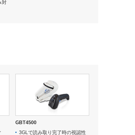
み対
GBT4500
ィ
3GLで読み取り完了時の視認性