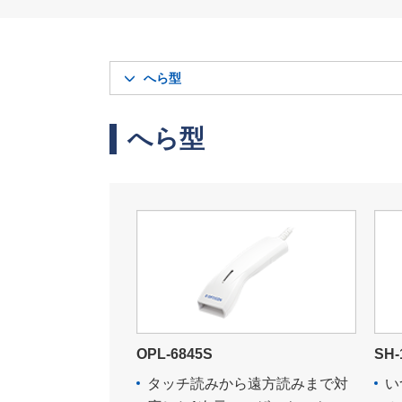
へら型
へら型
OPL-6845S
SH-
タッチ読みから遠方読みまで対
い