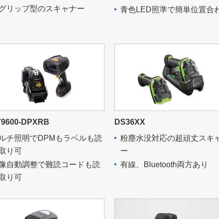
グリップ型のスキャナー
青色LED照準で簡単位置合
9600-DPXRB
DS36XX
ルチ照明でDPMもラベルも読
粉塵水没対応の超頑丈スキ
取り可
ー
像自動調整で難読コードも読
有線、Bluetooth両方あり
取り可