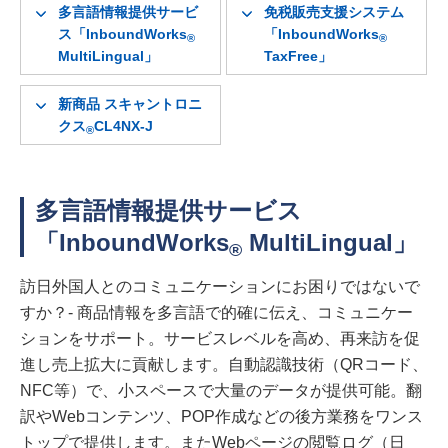
多言語情報提供サービ
免税販売支援システム
ス「InboundWorks
「InboundWorks
®
®
MultiLingual」
TaxFree」
新商品 スキャントロニ
クス
CL4NX-J
®
多言語情報提供サービス
「InboundWorks
MultiLingual」
®
訪日外国人とのコミュニケーションにお困りではないで
すか？- 商品情報を多言語で的確に伝え、コミュニケー
ションをサポート。サービスレベルを高め、再来訪を促
進し売上拡大に貢献します。自動認識技術（QRコード、
NFC等）で、小スペースで大量のデータが提供可能。翻
訳やWebコンテンツ、POP作成などの後方業務をワンス
トップで提供します。またWebページの閲覧ログ（日