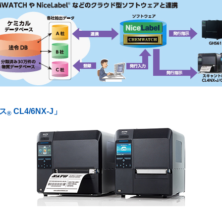
ス
CL4/6NX-J」
®