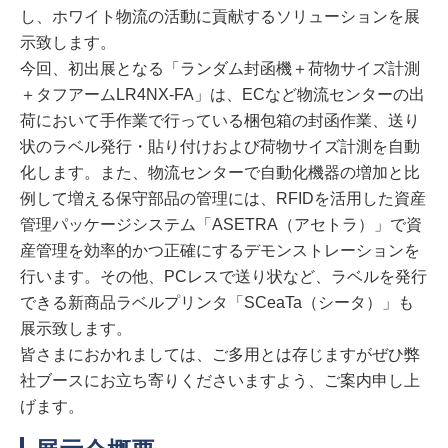
し、ホワイト物流の活動に貢献するソリューションを展
示致します。
今回、初出展となる「ランダム封函機＋荷物サイズ計測
＋タフアームLR4NX-FA」は、ECなど物流センターの出
荷において手作業で行っている梱包箱の封函作業、送り
状のラベル発行・貼り付けおよび荷物サイズ計測を自動
化します。また、物流センターで自動化機器の増加と比
例して増える保守部品の管理には、RFIDを活用した資産
管理パッケージシステム「ASETRA（アセトラ）」で資
産管理を効率的かつ正確にするデモンストレーションを
行います。その他、PCレスで送り状など、ラベルを発行
できる新商品ラベルプリンタ「SCeaTa（シータ）」も
展示致します。
皆さまにおかれましては、ご多用とは存じますがぜひ弊
社ブースにお立ち寄りくださいますよう、ご案内申し上
げます。