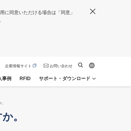
の使用に同意いただける場合は「同意」
閉じる
。
Global site
サイト内検索
企業情報サイト
お問い合わせ
入事例
RFID
サポート・ダウンロード
か。
すか。