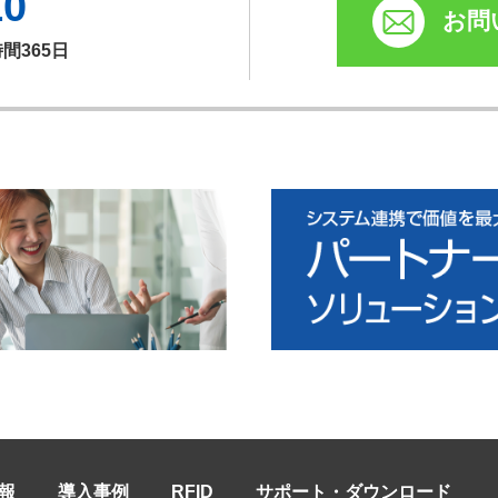
10
お問
時間365日
報
導入事例
RFID
サポート・ダウンロード