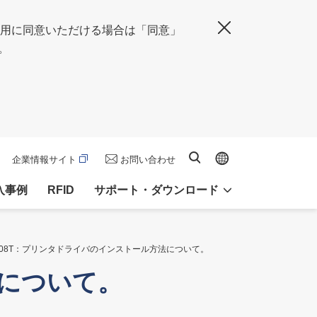
の使用に同意いただける場合は「同意」
閉じる
。
Global site
サイト内検索
企業情報サイト
お問い合わせ
入事例
RFID
サポート・ダウンロード
408T：プリンタドライバのインストール方法について。
法について。