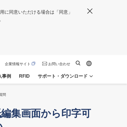
の使用に同意いただける場合は「同意」
閉じる
。
Global site
サイト内検索
企業情報サイト
お問い合わせ
入事例
RFID
サポート・ダウンロード
ご質問
紙編集画面から印字可
い