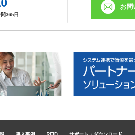
10
お問
時間365日
報
導入事例
RFID
サポート・ダウンロード