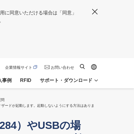
の使用に同意いただける場合は「同意」
閉じる
。
Global site
サイト内検索
企業情報サイト
お問い合わせ
入事例
RFID
サポート・ダウンロード
質問
」ウィザードが起動します。起動しないようにする方法はありま
284）やUSBの場