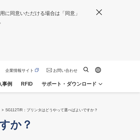
の使用に同意いただける場合は「同意」
閉じる
。
Global site
サイト内検索
企業情報サイト
お問い合わせ
入事例
RFID
サポート・ダウンロード
SG112T/R：プリンタはどうやって選べばよいですか？
ですか？