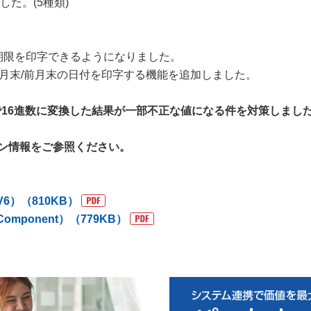
した。(5種類)
味期限を印字できるようになりました。
当月末/前月末の日付を印字する機能を追加しました。
EX」で16進数に変換した結果が一部不正な値になる件を対策しまし
ン情報をご参照ください。
 V6）（810KB）
Component）（779KB）