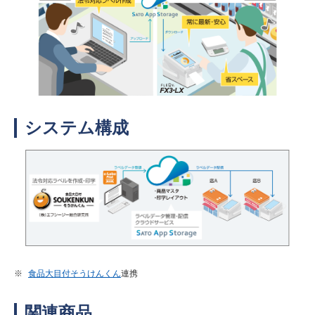
システム構成
※
食品大目付そうけんくん
連携
関連商品