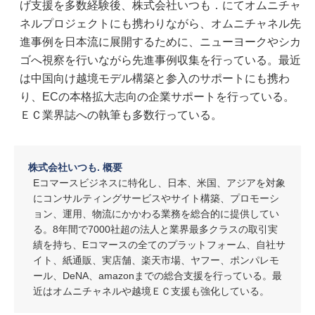
げ支援を多数経験後、株式会社いつも．にてオムニチャ
ネルプロジェクトにも携わりながら、オムニチャネル先
進事例を日本流に展開するために、ニューヨークやシカ
ゴへ視察を行いながら先進事例収集を行っている。最近
は中国向け越境モデル構築と参入のサポートにも携わ
り、ECの本格拡大志向の企業サポートを行っている。
ＥＣ業界誌への執筆も多数行っている。
株式会社いつも. 概要
Eコマースビジネスに特化し、日本、米国、アジアを対象
にコンサルティングサービスやサイト構築、プロモーシ
ョン、運用、物流にかかわる業務を総合的に提供してい
る。8年間で7000社超の法人と業界最多クラスの取引実
績を持ち、Eコマースの全てのプラットフォーム、自社サ
イト、紙通販、実店舗、楽天市場、ヤフー、ポンパレモ
ール、DeNA、amazonまでの総合支援を行っている。最
近はオムニチャネルや越境ＥＣ支援も強化している。