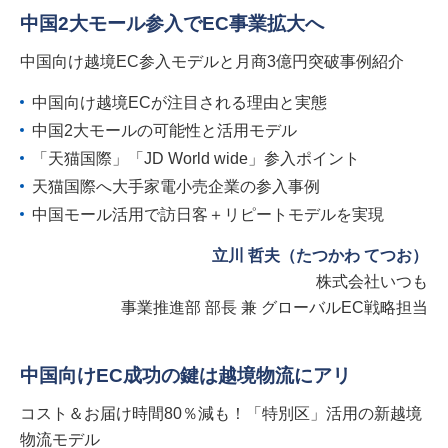
中国2大モール参入でEC事業拡大へ
中国向け越境EC参入モデルと月商3億円突破事例紹介
中国向け越境ECが注目される理由と実態
中国2大モールの可能性と活用モデル
「天猫国際」「JD World wide」参入ポイント
天猫国際へ大手家電小売企業の参入事例
中国モール活用で訪日客＋リピートモデルを実現
立川 哲夫（たつかわ てつお）
株式会社いつも
事業推進部 部長 兼 グローバルEC戦略担当
中国向けEC成功の鍵は越境物流にアリ
コスト＆お届け時間80％減も！「特別区」活用の新越境
物流モデル