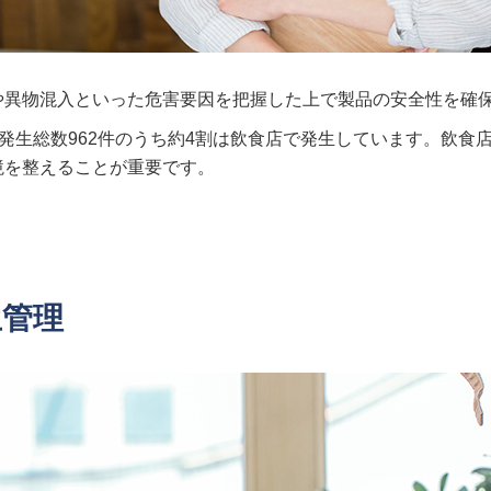
染や異物混入といった危害要因を把握した上で製品の安全性を確
毒発生総数962件のうち約4割は飲食店で発生しています。飲
境を整えることが重要です。
生管理