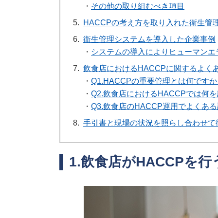
・
その他の取り組むべき項目
5.
HACCPの考え方を取り入れた衛生管
6.
衛生管理システムを導入した企業事例
・
システムの導入によりヒューマンエ
7.
飲食店におけるHACCPに関するよく
・
Q1.HACCPの重要管理とは何です
・
Q2.飲食店におけるHACCPでは何
・
Q3.飲食店のHACCP運用でよくあ
8.
手引書と現場の状況を照らし合わせて
1.飲食店がHACCPを