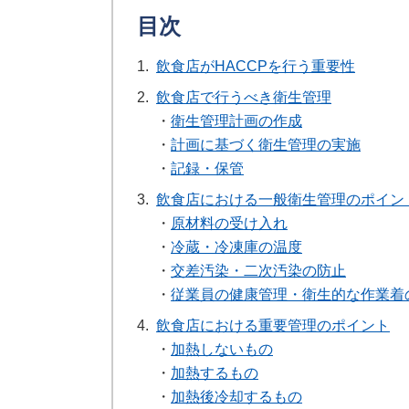
目次
1.
飲食店がHACCPを行う重要性
2.
飲食店で行うべき衛生管理
・
衛生管理計画の作成
・
計画に基づく衛生管理の実施
・
記録・保管
3.
飲食店における一般衛生管理のポイン
・
原材料の受け入れ
・
冷蔵・冷凍庫の温度
・
交差汚染・二次汚染の防止
・
従業員の健康管理・衛生的な作業着
4.
飲食店における重要管理のポイント
・
加熱しないもの
・
加熱するもの
・
加熱後冷却するもの